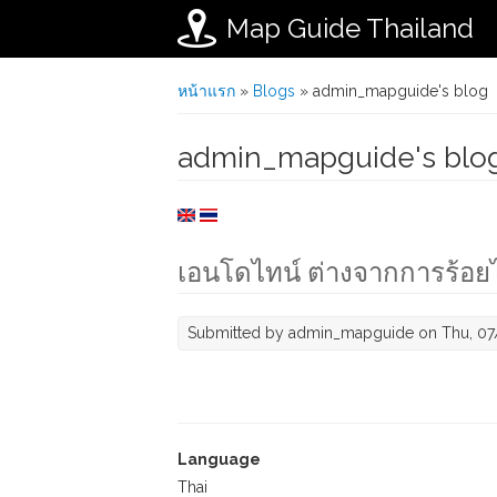
Map Guide Thailand
Skip to main content
You are here
หน้าแรก
»
Blogs
» admin_mapguide's blog
admin_mapguide's blo
เอนโดไทน์ ต่างจากการร้อย
Submitted by
admin_mapguide
on Thu, 07
Language
Thai