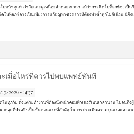
้ใบหน้าดูแก่กว่าวัยและดูเหนื่อยล้าตลอดเวลา แม้ว่าการฉีดโบท็อกซ์จะเป็นวิ
ีดโบท็อกซ์อาจเป็นเพียงการแก้ปัญหาชั่วคราวที่ต้องทำซ้ำทุกไม่กี่เดือน นี่จึง
ากด้วย Endotine ทางออกที่คุ้มค่ากว่าการฉีดโบท็อกซ์ตลอดชีวิต
มื่อไหร่ที่ควรไปพบแพทย์ทันที
/19/2026 - 14:37
สุดในทุกวัย ตั้งแต่วัยทำงานที่ต้องนั่งหน้าคอมพิวเตอร์เป็นเวลานาน ไปจนถึ
สังเกตจุดที่ปวดจึงเป็นขั้นตอนแรกที่สำคัญในการประเมินความรุนแรงและแ