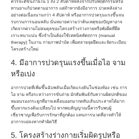
ควรจะดีขึ้นภายใน 1 ถึง 2 สัปดาห์หลังจากปรับพฤติกรรมหรือ
ทานยาแก้ปวดตามอาการ แต่ถ้าหากยังมีอาการ ปวดหลังล่าง
อย่างต่อเนื่องนานกว่า 4 สัปดาห์ หรืออาการปวดรุนแรงขึ้นจน
รบกวนการนอนหลับ นั่นหมายความว่าต้นเหตุของปัญหาอาจ
เกิดจากความไม่สมดุลของโครงสร้างร่างกายหรือพังผืดที่ยึด
เกาะหนาแน่น ซึ่งจำเป็นต้องใช้เทคนิคหัตถการ (manual
therapy) ในงาน กายภาพบำบัด เพื่อสลายจุดยึดและจัดระเบียบ
โครงสร้างใหม่
4. มีอาการปวดรุนแรงขึ้นเมื่อไอ จาม
หรือเบ่ง
อาการปวดที่เพิ่มขึ้นฉับพลันเมื่อเกิดแรงดันในช่องท้อง เช่น การ
ไอ จาม หรือระหว่างการขับถ่าย มักสัมพันธ์กับความผิดปกติของ
หมอนรองกระดูกที่อาจเคลื่อนออกมากดทับเส้นประสาทได้มาก
ขึ้นหากแรงดันเปลี่ยนไป หากพบสัญญาณนี้ควรรีบพบผู้
เชี่ยวชาญเพื่อรับการรักษาที่ถูกต้อง แทนการนวดที่อาจทำให้
อาการแย่ลงหากทำผิดวิธี
5. โครงสร้างร่างกายเริ่มผิดรูปหรือ