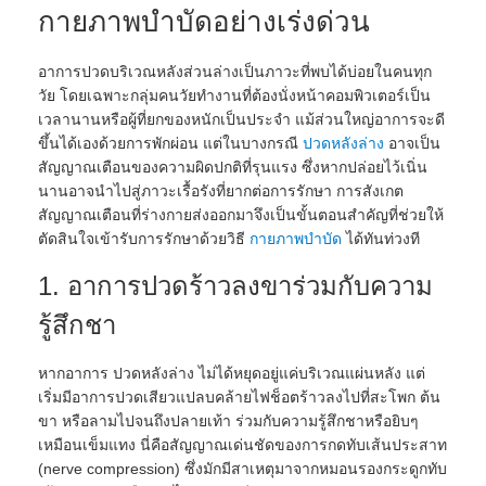
กายภาพบำบัดอย่างเร่งด่วน
อาการปวดบริเวณหลังส่วนล่างเป็นภาวะที่พบได้บ่อยในคนทุก
วัย โดยเฉพาะกลุ่มคนวัยทำงานที่ต้องนั่งหน้าคอมพิวเตอร์เป็น
เวลานานหรือผู้ที่ยกของหนักเป็นประจำ แม้ส่วนใหญ่อาการจะดี
ขึ้นได้เองด้วยการพักผ่อน แต่ในบางกรณี
ปวดหลังล่าง
อาจเป็น
สัญญาณเตือนของความผิดปกติที่รุนแรง ซึ่งหากปล่อยไว้เนิ่น
นานอาจนำไปสู่ภาวะเรื้อรังที่ยากต่อการรักษา การสังเกต
สัญญาณเตือนที่ร่างกายส่งออกมาจึงเป็นขั้นตอนสำคัญที่ช่วยให้
ตัดสินใจเข้ารับการรักษาด้วยวิธี
กายภาพบำบัด
ได้ทันท่วงที
1. อาการปวดร้าวลงขาร่วมกับความ
รู้สึกชา
หากอาการ ปวดหลังล่าง ไม่ได้หยุดอยู่แค่บริเวณแผ่นหลัง แต่
เริ่มมีอาการปวดเสียวแปลบคล้ายไฟช็อตร้าวลงไปที่สะโพก ต้น
ขา หรือลามไปจนถึงปลายเท้า ร่วมกับความรู้สึกชาหรือยิบๆ
เหมือนเข็มแทง นี่คือสัญญาณเด่นชัดของการกดทับเส้นประสาท
(nerve compression) ซึ่งมักมีสาเหตุมาจากหมอนรองกระดูกทับ